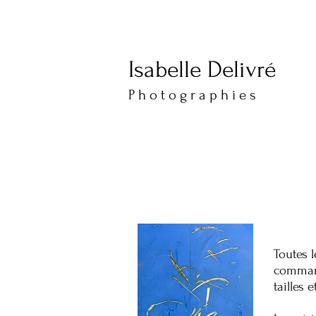
Isabelle Delivré
​​​P h o t o g r a p h i e s
Toutes 
command
tailles 