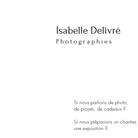
Isabelle Delivré
​​​P h o t o g r a p h i e s
Si nous parlions de photo,
de projets, de cadeaux ?
Si nous préparions un chantier,
une exposition ?